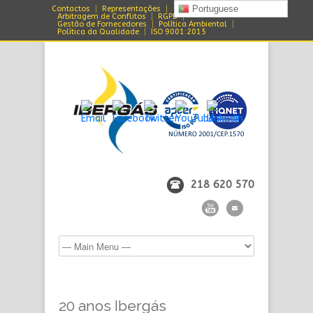
Portuguese
Contactos
Representações
Arbitragem de Conflitos
RGPD
Gestão de Fornecedores
Política Ambiental
Política da Qualidade
ISO 9001:2015
218 620 570
20 anos Ibergás