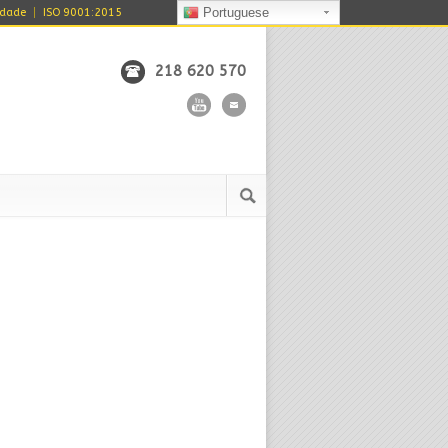
Portuguese
idade
ISO 9001:2015
218 620 570