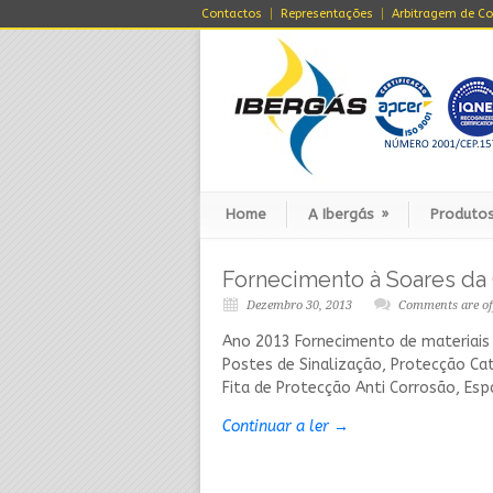
Contactos
Representações
Arbitragem de Co
Home
A Ibergás
»
Produtos
Fornecimento à Soares da
Dezembro 30, 2013
Comments are of
Ano 2013 Fornecimento de materiai
Postes de Sinalização, Protecção Cat
Fita de Protecção Anti Corrosão, Esp
Continuar a ler →