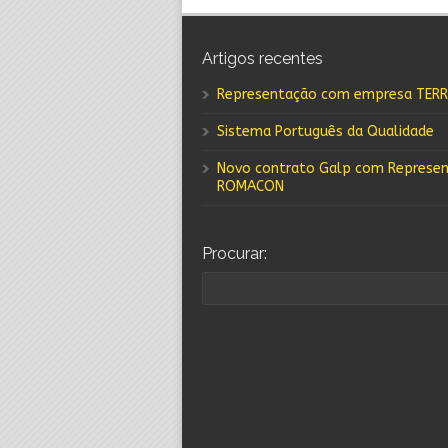
Artigos recentes
Representação com empresa TER
Sistema Português da Qualidade
Novo contrato Galp com Represe
ROMACON
Procurar: