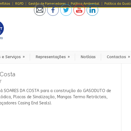
nflitos
RGPD
Gestão de Fornecedores
Política Ambiental
Política da Qual
 e Serviços
»
Representações
»
Notícias
Contactos
»
 Costa
f
s à SOARES DA COSTA para a construção do GASODUTO de
ódica, Placas de Sinalização, Mangas Termo Retrácteis,
açadores Casing End Seals).