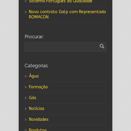
Sistema Português da Qualidade
Novo contrato Galp com Representada
ROMACON
Procurar:
Categorias
Água
Formação
Gás
Notícias
Novidades
Produtos