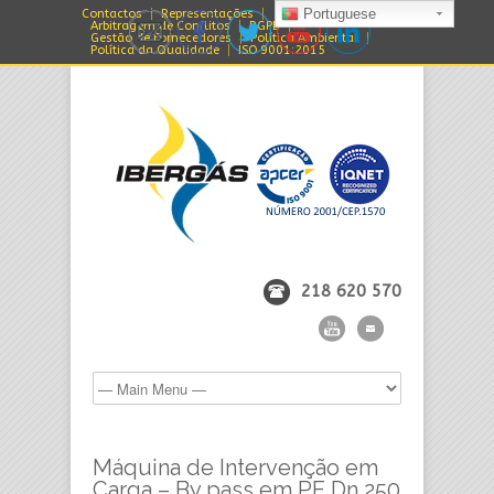
Portuguese
Contactos
Representações
Arbitragem de Conflitos
RGPD
Gestão de Fornecedores
Política Ambiental
Política da Qualidade
ISO 9001:2015
218 620 570
Máquina de Intervenção em
Carga – By pass em PE Dn 250