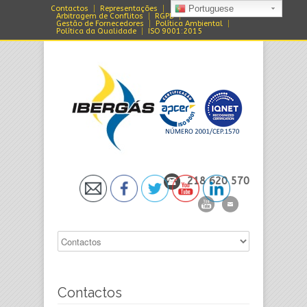
Portuguese
Contactos
Representações
Arbitragem de Conflitos
RGPD
Gestão de Fornecedores
Política Ambiental
Política da Qualidade
ISO 9001:2015
218 620 570
Contactos